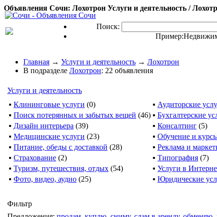
Объявления Сочи: Лохотрон Услуги и деятельность / Лохотр
Поиск:
Пример:
Недвижим
Главная
→
Услуги и деятельность
→
Лохотрон
В подразделе
Лохотрон
: 22 объявления
Услуги и деятельность
▪
Клининговые услуги
(0)
▪
Аудиторские усл
▪
Поиск потерянных и забытых вещей
(46)
▪
Бухгалтерские ус
▪
Дизайн интерьера
(39)
▪
Консалтинг
(5)
▪
Медицинские услуги
(23)
▪
Обучение и курс
▪
Питание, обеды с доставкой
(28)
▪
Реклама и маркет
▪
Страхование
(2)
▪
Типография
(7)
▪
Туризм, путешествия, отдых
(54)
▪
Услуги в Интерне
▪
Фото, видео, аудио
(25)
▪
Юридические усл
Фильтр
Предложения:
продам
,
куплю
,
сниму
,
сдам в аренду
,
обменяю
,