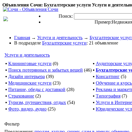
Объявления Сочи: Бухгалтерские услуги Услуги и деятельнос
Поиск:
Пример:
Недвижим
Главная
→
Услуги и деятельность
→
Бухгалтерские услуг
В подразделе
Бухгалтерские услуги
: 21 объявление
Услуги и деятельность
▪
Клининговые услуги
(0)
▪
Аудиторские усл
▪
Поиск потерянных и забытых вещей
(46)
▪
Бухгалтерские у
▪
Дизайн интерьера
(39)
▪
Консалтинг
(5)
▪
Медицинские услуги
(23)
▪
Обучение и курс
▪
Питание, обеды с доставкой
(28)
▪
Реклама и маркет
▪
Страхование
(2)
▪
Типография
(7)
▪
Туризм, путешествия, отдых
(54)
▪
Услуги в Интерне
▪
Фото, видео, аудио
(25)
▪
Юридические усл
Фильтр
Предложения:
продам
,
куплю
,
сниму
,
сдам в аренду
,
обменяю
,