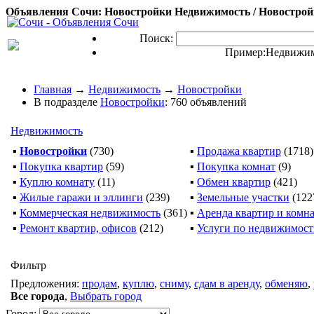
Объявления Сочи: Новостройки Недвижимость / Новострой
Поиск:
Пример:
Недвижим
Главная
→
Недвижимость
→
Новостройки
В подразделе
Новостройки
: 760 объявлений
Недвижимость
▪
Новостройки
(730)
▪
Продажа квартир
(1718)
▪
Покупка квартир
(59)
▪
Покупка комнат
(9)
▪
Куплю комнату
(11)
▪
Обмен квартир
(421)
▪
Жилые гаражи и эллинги
(239)
▪
Земельные участки
(122
▪
Коммерческая недвижимость
(361)
▪
Аренда квартир и комн
▪
Ремонт квартир, офисов
(212)
▪
Услуги по недвижимос
Фильтр
Предложения:
продам
,
куплю
,
сниму
,
сдам в аренду
,
обменяю
,
Все города
,
Выбрать город
Город: