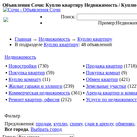
Объявления Сочи: Куплю квартиру Недвижимость / Куплю 
Поиск:
Пример:
Недвижим
Главная
→
Недвижимость
→
Куплю квартиру
В подразделе
Куплю квартиру
: 48 объявлений
Недвижимость
▪
Новостройки
(730)
▪
Продажа квартир
(1718)
▪
Покупка квартир
(59)
▪
Покупка комнат
(9)
▪
Куплю комнату
(11)
▪
Обмен квартир
(421)
▪
Жилые гаражи и эллинги
(239)
▪
Земельные участки
(122
▪
Коммерческая недвижимость
(361)
▪
Аренда квартир и комн
▪
Ремонт квартир, офисов
(212)
▪
Услуги по недвижимос
Фильтр
Предложения:
продам
,
куплю
,
сниму
,
сдам в аренду
,
обменяю
,
Все города
,
Выбрать город
Город: