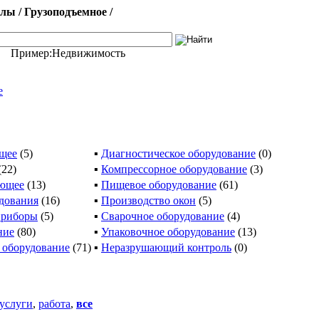
ы / Грузоподъемное /
Пример:
Недвижимость
е
щее
(5)
▪
Диагностическое оборудование
(0)
(22)
▪
Компрессорное оборудование
(3)
ающее
(13)
▪
Пищевое оборудование
(61)
дования
(16)
▪
Производство окон
(5)
приборы
(5)
▪
Сварочное оборудование
(4)
ние
(80)
▪
Упаковочное оборудование
(13)
 оборудование
(71)
▪
Неразрушающий контроль
(0)
услуги
,
работа
,
все