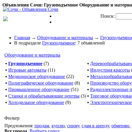
Объявления Сочи: Грузоподъемное Оборудование и материал
Поиск:
Главная
→
Оборудование и материалы
→
Грузоподъемно
В подразделе
Грузоподъемное
: 7 объявлений
Оборудование и материалы
▪
Грузоподъемное
(7)
▪
Деревообрабатываю
▪
Игровые автоматы
(11)
▪
Индустрия красоты
▪
Медицинское оборудование
(22)
▪
Металлообрабатыв
▪
Полиграфическое оборудование
(8)
▪
Производство обору
▪
Промышленное оборудование
(51)
▪
Радиоэлектронные 
▪
Станки и обрабатывающие центры
(3)
▪
Торговое оборудова
▪
Холодильное оборудование
(9)
▪
Электротехническое
Фильтр
Предложения:
продам
,
куплю
,
сниму
,
сдам в аренду
,
обменяю
,
Все города
,
Выбрать город