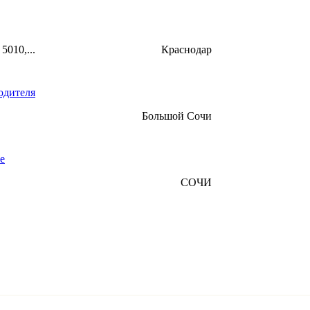
010,...
Краснодар
одителя
Большой Сочи
е
СОЧИ