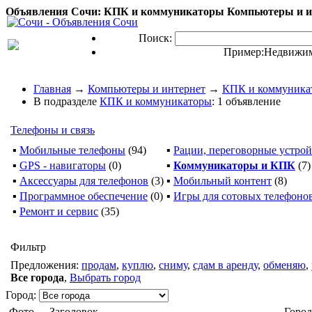
Объявления Сочи: КПК и коммуникаторы Компьютеры и ин
Поиск:
Пример:
Недвижим
Главная
→
Компьютеры и интернет
→
КПК и коммуника
В подразделе
КПК и коммуникаторы
: 1 объявление
Телефоны и связь
▪
Мобильные телефоны
(94)
▪
Рации, переговорные устрой
▪
GPS - навигаторы
(0)
▪
Коммуникаторы и КПК
(7)
▪
Аксессуары для телефонов
(3)
▪
Мобильный контент
(8)
▪
Программное обеспечение
(0)
▪
Игры для сотовых телефоно
▪
Ремонт и сервис
(35)
Фильтр
Предложения:
продам
,
куплю
,
сниму
,
сдам в аренду
,
обменяю
,
Все города
,
Выбрать город
Город:
Фото
Заголовок
Город