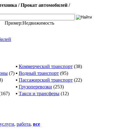
ехника / Прокат автомобилей /
Пример:
Недвижимость
билей
▪
Коммерческий транспорт
(38)
гоны
(7)
▪
Водный транспорт
(95)
3)
▪
Пассажирский транспорт
(22)
▪
Грузоперевозки
(253)
(167)
▪
Такси и трансферы
(12)
услуги
,
работа
,
все