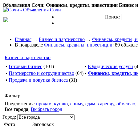
Объявления Сочи: Финансы, кредиты, инвестиции Бизнес и 
Поиск:
Главная
→
Бизнес и партнерство
→
Финансы, кредиты, 
В подразделе
Финансы, кредиты, инвестиции
: 89 объявл
Бизнес и партнерство
▪
Готовый бизнес
(101)
▪
Юридические услуги
(
▪
Партнерство и сотрудничество
(64)
▪
Финансы, кредиты, и
▪
Продажа и покупка бизнеса
(31)
Фильтр
Предложения:
продам
,
куплю
,
сниму
,
сдам в аренду
,
обменяю
,
Все города
,
Выбрать город
Город:
Фото
Заголовок