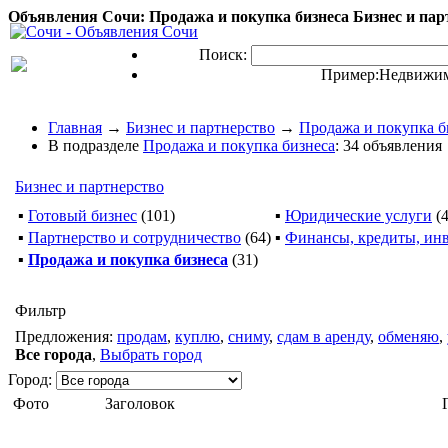
Объявления Сочи: Продажа и покупка бизнеса Бизнес и парт
Поиск:
Пример:
Недвижим
Главная
→
Бизнес и партнерство
→
Продажа и покупка б
В подразделе
Продажа и покупка бизнеса
: 34 объявления
Бизнес и партнерство
▪
Готовый бизнес
(101)
▪
Юридические услуги
(
▪
Партнерство и сотрудничество
(64)
▪
Финансы, кредиты, ин
▪
Продажа и покупка бизнеса
(31)
Фильтр
Предложения:
продам
,
куплю
,
сниму
,
сдам в аренду
,
обменяю
,
Все города
,
Выбрать город
Город:
Фото
Заголовок