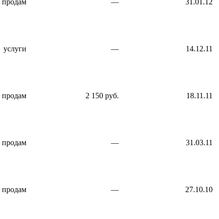
продам
—
31.01.12
услуги
—
14.12.11
продам
2 150 руб.
18.11.11
продам
—
31.03.11
продам
—
27.10.10