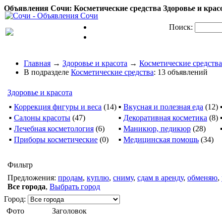
Объявления Сочи: Косметические средства Здоровье и красот
Поиск:
Главная
→
Здоровье и красота
→
Косметические средства
В подразделе
Косметические средства
: 13 объявлений
Здоровье и красота
▪
Коррекция фигуры и веса
(14)
▪
Вкусная и полезная еда
(12)
▪
Салоны красоты
(47)
▪
Декоративная косметика
(8)
▪
Лечебная косметология
(6)
▪
Маникюр, педикюр
(28)
▪
Приборы косметические
(0)
▪
Медицинская помощь
(34)
Фильтр
Предложения:
продам
,
куплю
,
сниму
,
сдам в аренду
,
обменяю
,
Все города
,
Выбрать город
Город:
Фото
Заголовок