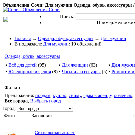
Объявления Сочи: Для мужчин Одежда, обувь, аксессуары /
Поиск:
Пример:
Недвижим
Главная
→
Одежда, обувь, аксессуары
→
Для мужчин
В подразделе
Для мужчин
: 10 объявлений
Одежда, обувь, аксессуары
▪
Всё для детей
(95)
▪
Для женщин
(63)
▪
Для мужч
▪
Ювелирные изделия
(8)
▪
Часы и аксессуары
(5)
▪
Ремонт и и
Фильтр
Предложения:
продам
,
куплю
,
сниму
,
сдам в аренду
,
обменяю
,
Все города
,
Выбрать город
Город:
Фото
Заголовок
Сигнальный жилет